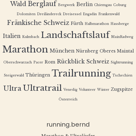
Berglauf
Wald
Berlin
Bergwerk
Chiemgau
Coburg
Dolomiten
Dreiländereck
Dreisessel
Engadin
Frankenwald
Fränkische Schweiz
Fürth
Halbmarathon
Hassberge
Landschaftslauf
Italien
Kulmbach
MainRadweg
Marathon
München
Nürnberg
Oberes Maintal
Rückblick
Schweiz
Rom
Oberschwarzach
Pacer
Sightrunning
Trailrunning
Thüringen
Steigerwald
Tschechien
Ultratrail
Ultra
Zugspitze
Venedig
Volunteer
Winter
Österreich
running.bernd