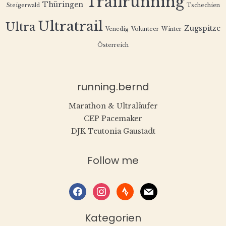
Trailrunning
Thüringen
Steigerwald
Tschechien
Ultratrail
Ultra
Zugspitze
Venedig
Volunteer
Winter
Österreich
running.bernd
Marathon & Ultraläufer
CEP Pacemaker
DJK Teutonia Gaustadt
Follow me
facebook
instagram
strava
mail
Kategorien