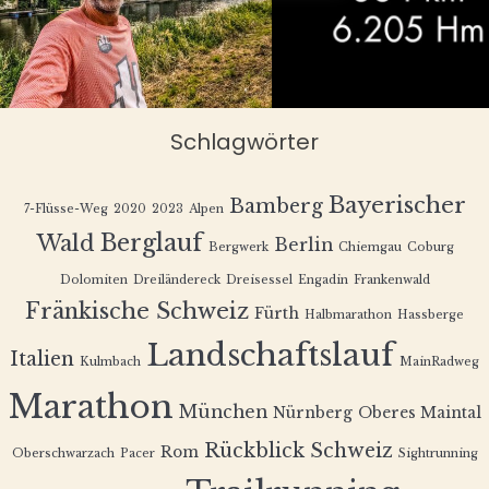
Schlagwörter
Bayerischer
Bamberg
7-Flüsse-Weg
2020
2023
Alpen
Berglauf
Wald
Berlin
Bergwerk
Chiemgau
Coburg
Dolomiten
Dreiländereck
Dreisessel
Engadin
Frankenwald
Fränkische Schweiz
Fürth
Halbmarathon
Hassberge
Landschaftslauf
Italien
Kulmbach
MainRadweg
Marathon
München
Nürnberg
Oberes Maintal
Rückblick
Schweiz
Rom
Oberschwarzach
Pacer
Sightrunning