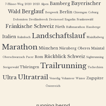
Bayerischer
Bamberg
7-Flüsse-Weg
2020
2023
Alpen
Berglauf
Wald
Berlin
Bergwerk
Chiemgau
Coburg
Dolomiten
Dreiländereck
Dreisessel
Engadin
Frankenwald
Fränkische Schweiz
Fürth
Halbmarathon
Hassberge
Landschaftslauf
Italien
Kulmbach
MainRadweg
Marathon
München
Nürnberg
Oberes Maintal
Rückblick
Schweiz
Rom
Oberschwarzach
Pacer
Sightrunning
Trailrunning
Thüringen
Steigerwald
Tschechien
Ultratrail
Ultra
Zugspitze
Venedig
Volunteer
Winter
Österreich
running.bernd