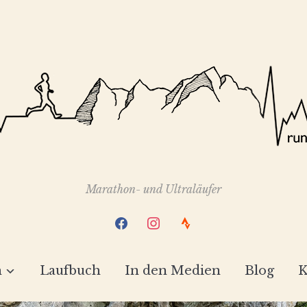
Marathon- und Ultraläufer
facebook
instagram
strava
h
Laufbuch
In den Medien
Blog
K