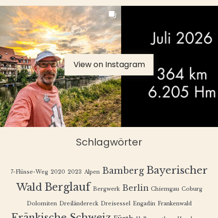
View on Instagram
Schlagwörter
Bayerischer
Bamberg
7-Flüsse-Weg
2020
2023
Alpen
Berglauf
Wald
Berlin
Bergwerk
Chiemgau
Coburg
Dolomiten
Dreiländereck
Dreisessel
Engadin
Frankenwald
Fränkische Schweiz