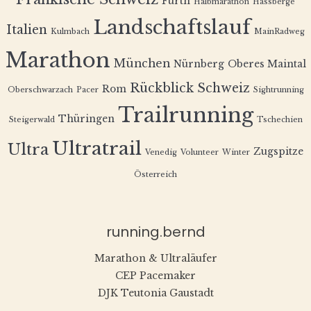
Fürth
Halbmarathon
Hassberge
Landschaftslauf
Italien
Kulmbach
MainRadweg
Marathon
München
Nürnberg
Oberes Maintal
Rückblick
Schweiz
Rom
Oberschwarzach
Pacer
Sightrunning
Trailrunning
Thüringen
Steigerwald
Tschechien
Ultratrail
Ultra
Zugspitze
Venedig
Volunteer
Winter
Österreich
running.bernd
Marathon & Ultraläufer
CEP Pacemaker
DJK Teutonia Gaustadt