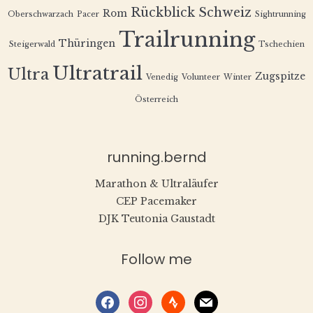
Rückblick
Schweiz
Rom
Oberschwarzach
Pacer
Sightrunning
Trailrunning
Thüringen
Steigerwald
Tschechien
Ultratrail
Ultra
Zugspitze
Venedig
Volunteer
Winter
Österreich
running.bernd
Marathon & Ultraläufer
CEP Pacemaker
DJK Teutonia Gaustadt
Follow me
facebook
instagram
strava
mail