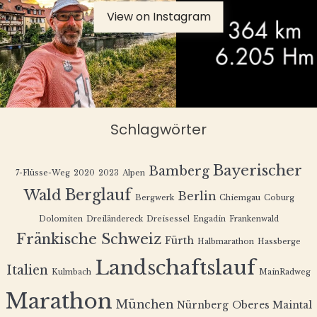
View on Instagram
Schlagwörter
Bayerischer
Bamberg
7-Flüsse-Weg
2020
2023
Alpen
Berglauf
Wald
Berlin
Bergwerk
Chiemgau
Coburg
Dolomiten
Dreiländereck
Dreisessel
Engadin
Frankenwald
Fränkische Schweiz
Fürth
Halbmarathon
Hassberge
Landschaftslauf
Italien
Kulmbach
MainRadweg
Marathon
München
Nürnberg
Oberes Maintal