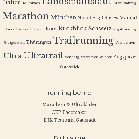
Landschaftslauf
Italien
Kulmbach
MainRadweg
Marathon
München
Nürnberg
Oberes Maintal
Rückblick
Schweiz
Rom
Oberschwarzach
Pacer
Sightrunning
Trailrunning
Thüringen
Steigerwald
Tschechien
Ultratrail
Ultra
Zugspitze
Venedig
Volunteer
Winter
Österreich
running.bernd
Marathon & Ultraläufer
CEP Pacemaker
DJK Teutonia Gaustadt
Follow me