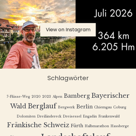
View on Instagram
Schlagwörter
Bayerischer
Bamberg
7-Flüsse-Weg
2020
2023
Alpen
Berglauf
Wald
Berlin
Bergwerk
Chiemgau
Coburg
Dolomiten
Dreiländereck
Dreisessel
Engadin
Frankenwald
Fränkische Schweiz
Fürth
Halbmarathon
Hassberge