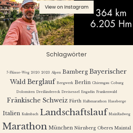
View on Instagram
Schlagwörter
Bayerischer
Bamberg
7-Flüsse-Weg
2020
2023
Alpen
Berglauf
Wald
Berlin
Bergwerk
Chiemgau
Coburg
Dolomiten
Dreiländereck
Dreisessel
Engadin
Frankenwald
Fränkische Schweiz
Fürth
Halbmarathon
Hassberge
Landschaftslauf
Italien
Kulmbach
MainRadweg
Marathon
München
Nürnberg
Oberes Maintal