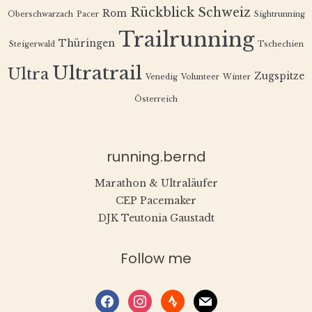
Rückblick
Schweiz
Rom
Oberschwarzach
Pacer
Sightrunning
Trailrunning
Thüringen
Steigerwald
Tschechien
Ultratrail
Ultra
Zugspitze
Venedig
Volunteer
Winter
Österreich
running.bernd
Marathon & Ultraläufer
CEP Pacemaker
DJK Teutonia Gaustadt
Follow me
facebook
instagram
strava
mail