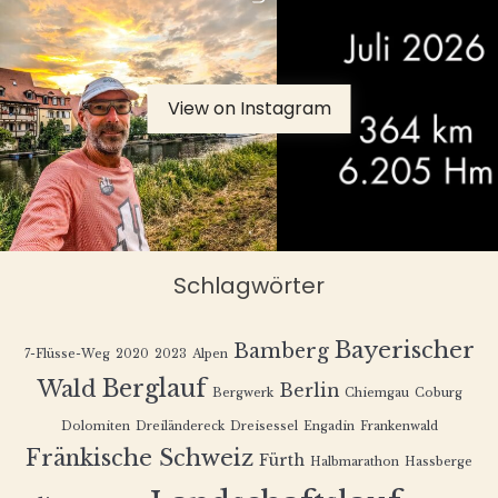
View on Instagram
Schlagwörter
Bayerischer
Bamberg
7-Flüsse-Weg
2020
2023
Alpen
Berglauf
Wald
Berlin
Bergwerk
Chiemgau
Coburg
Dolomiten
Dreiländereck
Dreisessel
Engadin
Frankenwald
Fränkische Schweiz
Fürth
Halbmarathon
Hassberge