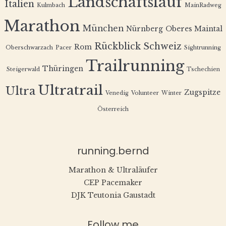
Landschaftslauf
Italien
Kulmbach
MainRadweg
Marathon
München
Nürnberg
Oberes Maintal
Rückblick
Schweiz
Rom
Oberschwarzach
Pacer
Sightrunning
Trailrunning
Thüringen
Steigerwald
Tschechien
Ultratrail
Ultra
Zugspitze
Venedig
Volunteer
Winter
Österreich
running.bernd
Marathon & Ultraläufer
CEP Pacemaker
DJK Teutonia Gaustadt
Follow me