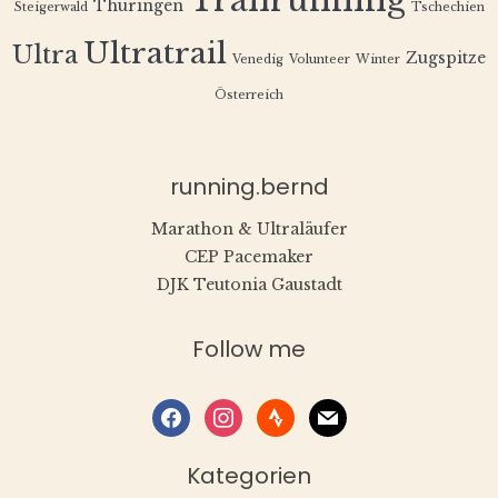
Trailrunning
Thüringen
Steigerwald
Tschechien
Ultratrail
Ultra
Zugspitze
Venedig
Volunteer
Winter
Österreich
running.bernd
Marathon & Ultraläufer
CEP Pacemaker
DJK Teutonia Gaustadt
Follow me
facebook
instagram
strava
mail
Kategorien