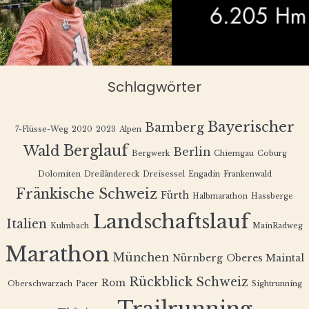
Schlagwörter
Bayerischer
Bamberg
7-Flüsse-Weg
2020
2023
Alpen
Berglauf
Wald
Berlin
Bergwerk
Chiemgau
Coburg
Dolomiten
Dreiländereck
Dreisessel
Engadin
Frankenwald
Fränkische Schweiz
Fürth
Halbmarathon
Hassberge
Landschaftslauf
Italien
Kulmbach
MainRadweg
Marathon
München
Nürnberg
Oberes Maintal
Rückblick
Schweiz
Rom
Oberschwarzach
Pacer
Sightrunning