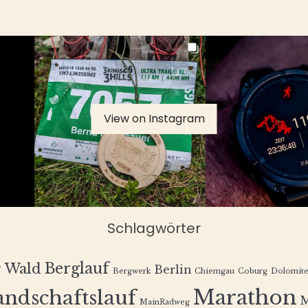
View on Instagram
Schlagwörter
Berglauf
r Wald
Berlin
Bergwerk
Chiemgau
Coburg
Dolomit
Marathon
andschaftslauf
MainRadweg