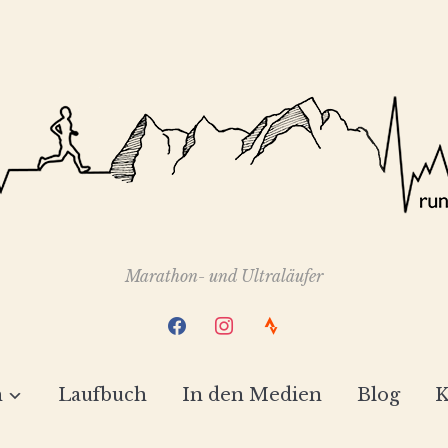
Marathon- und Ultraläufer
facebook
instagram
strava
h
Laufbuch
In den Medien
Blog
K