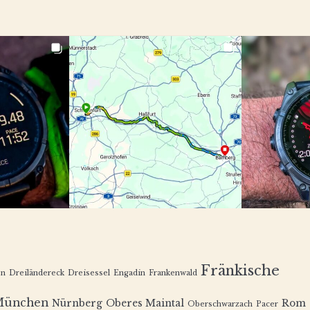
Fränkische
en
Dreiländereck
Dreisessel
Engadin
Frankenwald
München
Nürnberg
Oberes Maintal
Rom
Oberschwarzach
Pacer