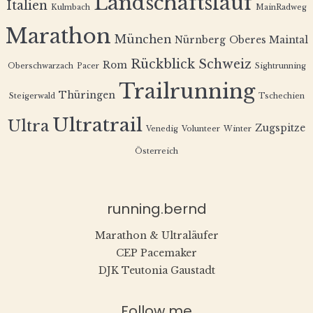
Landschaftslauf
Italien
Kulmbach
MainRadweg
Marathon
München
Nürnberg
Oberes Maintal
Rückblick
Schweiz
Rom
Oberschwarzach
Pacer
Sightrunning
Trailrunning
Thüringen
Steigerwald
Tschechien
Ultratrail
Ultra
Zugspitze
Venedig
Volunteer
Winter
Österreich
running.bernd
Marathon & Ultraläufer
CEP Pacemaker
DJK Teutonia Gaustadt
Follow me