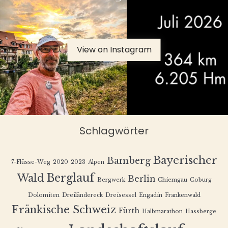
View on Instagram
Schlagwörter
Bayerischer
Bamberg
7-Flüsse-Weg
2020
2023
Alpen
Berglauf
Wald
Berlin
Bergwerk
Chiemgau
Coburg
Dolomiten
Dreiländereck
Dreisessel
Engadin
Frankenwald
Fränkische Schweiz
Fürth
Halbmarathon
Hassberge