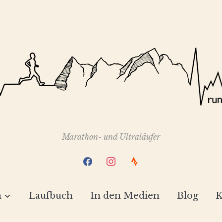
Marathon- und Ultraläufer
facebook
instagram
strava
h
Laufbuch
In den Medien
Blog
K