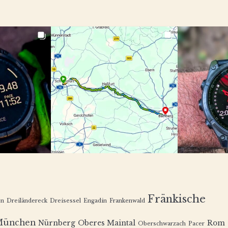
Fränkische
en
Dreiländereck
Dreisessel
Engadin
Frankenwald
München
Nürnberg
Oberes Maintal
Rom
Oberschwarzach
Pacer