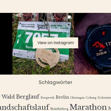
View on Instagram
Schlagwörter
Berglauf
r Wald
Berlin
Bergwerk
Chiemgau
Coburg
Dolomit
Marathon
andschaftslauf
MainRadweg