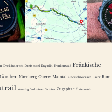
Fränkische
en
Dreiländereck
Dreisessel
Engadin
Frankenwald
München
Nürnberg
Oberes Maintal
Rom
Oberschwarzach
Pacer
trail
Zugspitze
Venedig
Volunteer
Winter
Österreich