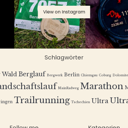
View on Instagram
Schlagwörter
Berglauf
r Wald
Berlin
Bergwerk
Chiemgau
Coburg
Dolomit
Marathon
andschaftslauf
MainRadweg
Trailrunning
Ultra
Ultra
ingen
Tschechien
Follow me
Kategorien