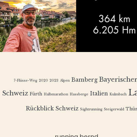
Bayerische
Bamberg
7-Flüsse-Weg
2020
2023
Alpen
L
Schweiz
Italien
Fürth
Halbmarathon
Hassberge
Kulmbach
Rückblick
Schweiz
Thür
Sightrunning
Steigerwald
running.bernd