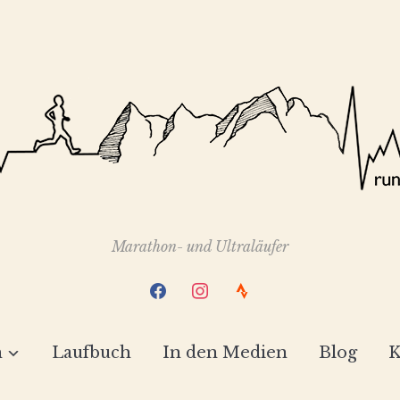
Marathon- und Ultraläufer
facebook
instagram
strava
h
Laufbuch
In den Medien
Blog
K