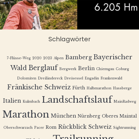
Schlagwörter
Bayerischer
Bamberg
7-Flüsse-Weg
2020
2023
Alpen
Berglauf
Wald
Berlin
Bergwerk
Chiemgau
Coburg
Dolomiten
Dreiländereck
Dreisessel
Engadin
Frankenwald
Fränkische Schweiz
Fürth
Halbmarathon
Hassberge
Landschaftslauf
Italien
Kulmbach
MainRadweg
Marathon
München
Nürnberg
Oberes Maintal
Rückblick
Schweiz
Rom
Oberschwarzach
Pacer
Sightrunning