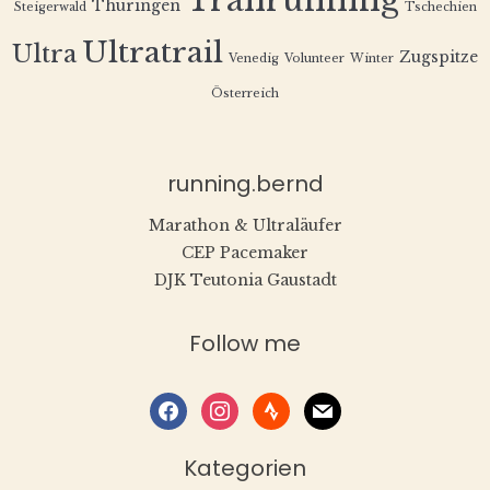
Trailrunning
Thüringen
Steigerwald
Tschechien
Ultratrail
Ultra
Zugspitze
Venedig
Volunteer
Winter
Österreich
running.bernd
Marathon & Ultraläufer
CEP Pacemaker
DJK Teutonia Gaustadt
Follow me
facebook
instagram
strava
mail
Kategorien