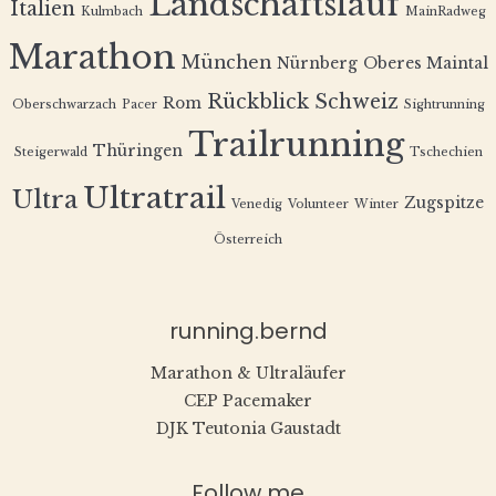
Landschaftslauf
Italien
Kulmbach
MainRadweg
Marathon
München
Nürnberg
Oberes Maintal
Rückblick
Schweiz
Rom
Oberschwarzach
Pacer
Sightrunning
Trailrunning
Thüringen
Steigerwald
Tschechien
Ultratrail
Ultra
Zugspitze
Venedig
Volunteer
Winter
Österreich
running.bernd
Marathon & Ultraläufer
CEP Pacemaker
DJK Teutonia Gaustadt
Follow me