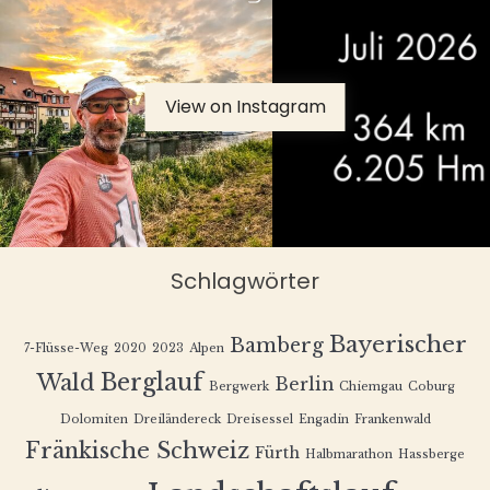
View on Instagram
Schlagwörter
Bayerischer
Bamberg
7-Flüsse-Weg
2020
2023
Alpen
Berglauf
Wald
Berlin
Bergwerk
Chiemgau
Coburg
Dolomiten
Dreiländereck
Dreisessel
Engadin
Frankenwald
Fränkische Schweiz
Fürth
Halbmarathon
Hassberge