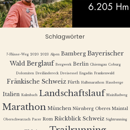
Schlagwörter
Bayerischer
Bamberg
7-Flüsse-Weg
2020
2023
Alpen
Berglauf
Wald
Berlin
Bergwerk
Chiemgau
Coburg
Dolomiten
Dreiländereck
Dreisessel
Engadin
Frankenwald
Fränkische Schweiz
Fürth
Halbmarathon
Hassberge
Landschaftslauf
Italien
Kulmbach
MainRadweg
Marathon
München
Nürnberg
Oberes Maintal
Rückblick
Schweiz
Rom
Oberschwarzach
Pacer
Sightrunning