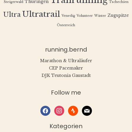
Trailrunning
Thüringen
Steigerwald
Tschechien
Ultratrail
Ultra
Zugspitze
Venedig
Volunteer
Winter
Österreich
running.bernd
Marathon & Ultraläufer
CEP Pacemaker
DJK Teutonia Gaustadt
Follow me
facebook
instagram
strava
mail
Kategorien