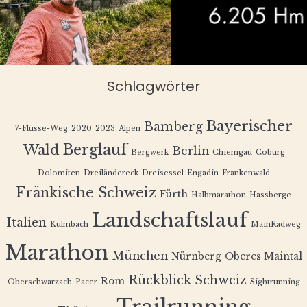
Schlagwörter
Bayerischer
Bamberg
7-Flüsse-Weg
2020
2023
Alpen
Berglauf
Wald
Berlin
Bergwerk
Chiemgau
Coburg
Dolomiten
Dreiländereck
Dreisessel
Engadin
Frankenwald
Fränkische Schweiz
Fürth
Halbmarathon
Hassberge
Landschaftslauf
Italien
Kulmbach
MainRadweg
Marathon
München
Nürnberg
Oberes Maintal
Rückblick
Schweiz
Rom
Oberschwarzach
Pacer
Sightrunning