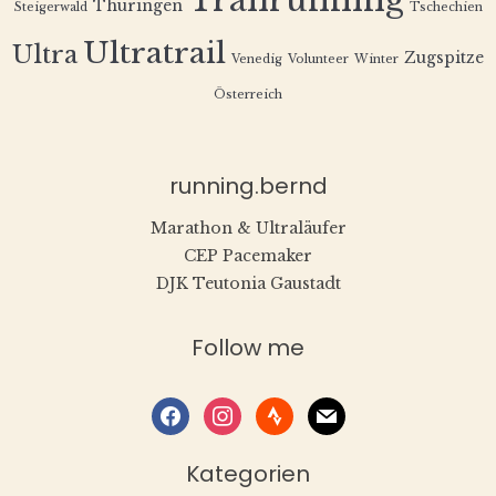
Trailrunning
Thüringen
Steigerwald
Tschechien
Ultratrail
Ultra
Zugspitze
Venedig
Volunteer
Winter
Österreich
running.bernd
Marathon & Ultraläufer
CEP Pacemaker
DJK Teutonia Gaustadt
Follow me
facebook
instagram
strava
mail
Kategorien