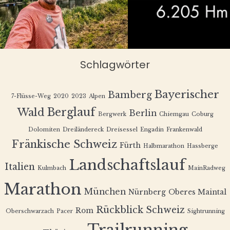
Schlagwörter
Bayerischer
Bamberg
7-Flüsse-Weg
2020
2023
Alpen
Berglauf
Wald
Berlin
Bergwerk
Chiemgau
Coburg
Dolomiten
Dreiländereck
Dreisessel
Engadin
Frankenwald
Fränkische Schweiz
Fürth
Halbmarathon
Hassberge
Landschaftslauf
Italien
Kulmbach
MainRadweg
Marathon
München
Nürnberg
Oberes Maintal
Rückblick
Schweiz
Rom
Oberschwarzach
Pacer
Sightrunning