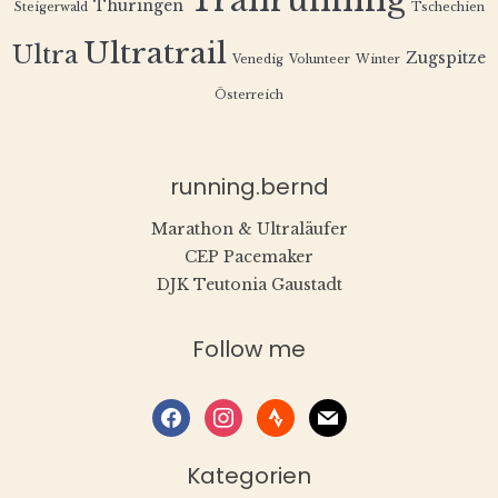
Trailrunning
Thüringen
Steigerwald
Tschechien
Ultratrail
Ultra
Zugspitze
Venedig
Volunteer
Winter
Österreich
running.bernd
Marathon & Ultraläufer
CEP Pacemaker
DJK Teutonia Gaustadt
Follow me
facebook
instagram
strava
mail
Kategorien