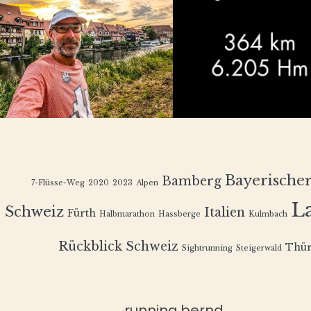
Bayerische
Bamberg
7-Flüsse-Weg
2020
2023
Alpen
L
Schweiz
Italien
Fürth
Halbmarathon
Hassberge
Kulmbach
Rückblick
Schweiz
Thür
Sightrunning
Steigerwald
running.bernd