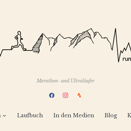
Marathon- und Ultraläufer
facebook
instagram
strava
h
Laufbuch
In den Medien
Blog
K