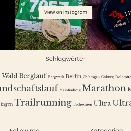
View on Instagram
Schlagwörter
Berglauf
r Wald
Berlin
Bergwerk
Chiemgau
Coburg
Dolomit
Marathon
andschaftslauf
MainRadweg
Trailrunning
Ultra
Ultra
ingen
Tschechien
Follow me
Kategorien