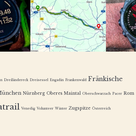
Fränkische
en
Dreiländereck
Dreisessel
Engadin
Frankenwald
München
Nürnberg
Oberes Maintal
Rom
Oberschwarzach
Pacer
trail
Zugspitze
Venedig
Volunteer
Winter
Österreich