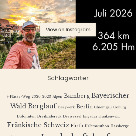
View on Instagram
Schlagwörter
Bayerischer
Bamberg
7-Flüsse-Weg
2020
2023
Alpen
Berglauf
Wald
Berlin
Bergwerk
Chiemgau
Coburg
Dolomiten
Dreiländereck
Dreisessel
Engadin
Frankenwald
Fränkische Schweiz
Fürth
Halbmarathon
Hassberge