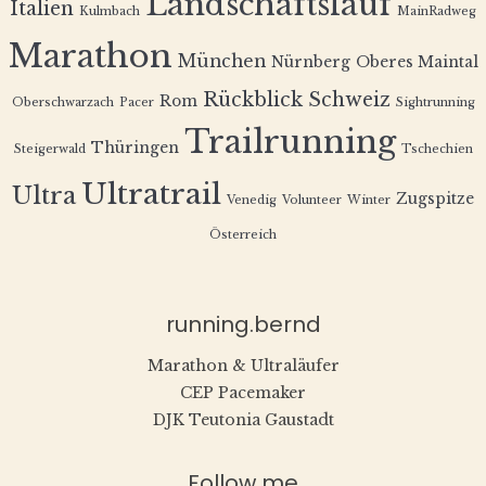
Landschaftslauf
Italien
Kulmbach
MainRadweg
Marathon
München
Nürnberg
Oberes Maintal
Rückblick
Schweiz
Rom
Oberschwarzach
Pacer
Sightrunning
Trailrunning
Thüringen
Steigerwald
Tschechien
Ultratrail
Ultra
Zugspitze
Venedig
Volunteer
Winter
Österreich
running.bernd
Marathon & Ultraläufer
CEP Pacemaker
DJK Teutonia Gaustadt
Follow me