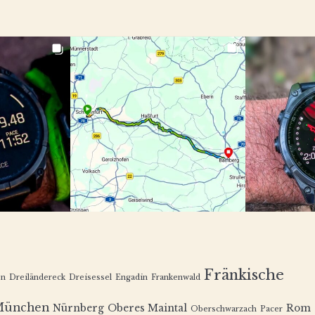
Fränkische
en
Dreiländereck
Dreisessel
Engadin
Frankenwald
München
Nürnberg
Oberes Maintal
Rom
Oberschwarzach
Pacer