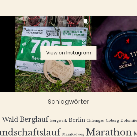
View on Instagram
Schlagwörter
Berglauf
r Wald
Berlin
Bergwerk
Chiemgau
Coburg
Dolomit
Marathon
andschaftslauf
MainRadweg