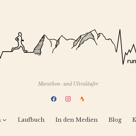
Marathon- und Ultraläufer
facebook
instagram
strava
h
Laufbuch
In den Medien
Blog
K