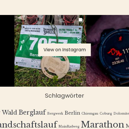
View on Instagram
Schlagwörter
Berglauf
r Wald
Berlin
Bergwerk
Chiemgau
Coburg
Dolomit
Marathon
andschaftslauf
MainRadweg