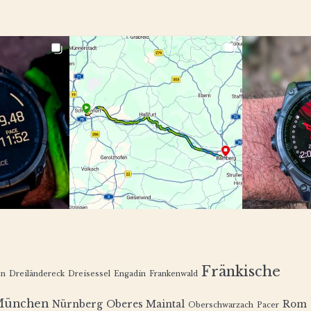
Fränkische
en
Dreiländereck
Dreisessel
Engadin
Frankenwald
München
Nürnberg
Oberes Maintal
Rom
Oberschwarzach
Pacer