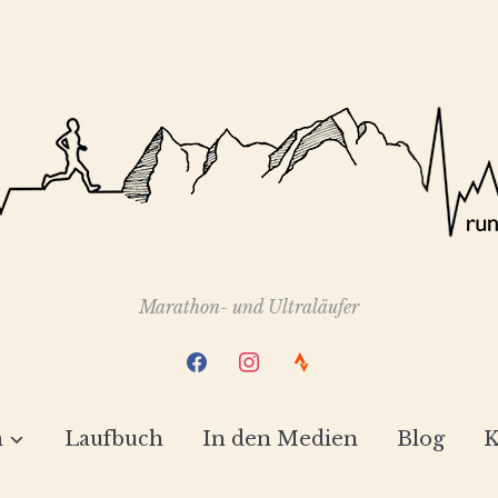
Marathon- und Ultraläufer
facebook
instagram
strava
h
Laufbuch
In den Medien
Blog
K