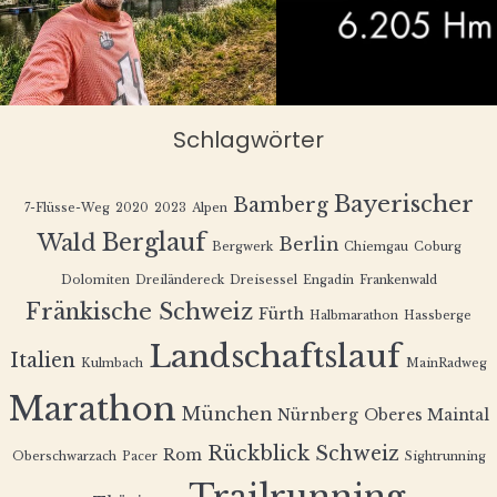
Schlagwörter
Bayerischer
Bamberg
7-Flüsse-Weg
2020
2023
Alpen
Berglauf
Wald
Berlin
Bergwerk
Chiemgau
Coburg
Dolomiten
Dreiländereck
Dreisessel
Engadin
Frankenwald
Fränkische Schweiz
Fürth
Halbmarathon
Hassberge
Landschaftslauf
Italien
Kulmbach
MainRadweg
Marathon
München
Nürnberg
Oberes Maintal
Rückblick
Schweiz
Rom
Oberschwarzach
Pacer
Sightrunning