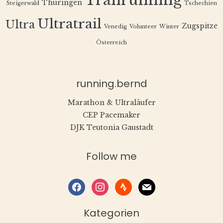
Trailrunning
Thüringen
Steigerwald
Tschechien
Ultratrail
Ultra
Zugspitze
Venedig
Volunteer
Winter
Österreich
running.bernd
Marathon & Ultraläufer
CEP Pacemaker
DJK Teutonia Gaustadt
Follow me
facebook
instagram
strava
mail
Kategorien