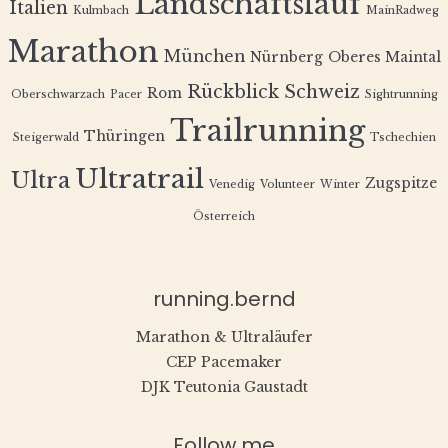
Landschaftslauf
Italien
Kulmbach
MainRadweg
Marathon
München
Nürnberg
Oberes Maintal
Rückblick
Schweiz
Rom
Oberschwarzach
Pacer
Sightrunning
Trailrunning
Thüringen
Steigerwald
Tschechien
Ultratrail
Ultra
Zugspitze
Venedig
Volunteer
Winter
Österreich
running.bernd
Marathon & Ultraläufer
CEP Pacemaker
DJK Teutonia Gaustadt
Follow me