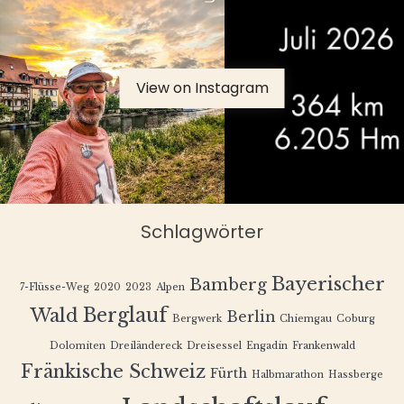
View on Instagram
Schlagwörter
Bayerischer
Bamberg
7-Flüsse-Weg
2020
2023
Alpen
Berglauf
Wald
Berlin
Bergwerk
Chiemgau
Coburg
Dolomiten
Dreiländereck
Dreisessel
Engadin
Frankenwald
Fränkische Schweiz
Fürth
Halbmarathon
Hassberge