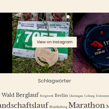
View on Instagram
Schlagwörter
Berglauf
r Wald
Berlin
Bergwerk
Chiemgau
Coburg
Dolomit
Marathon
andschaftslauf
MainRadweg