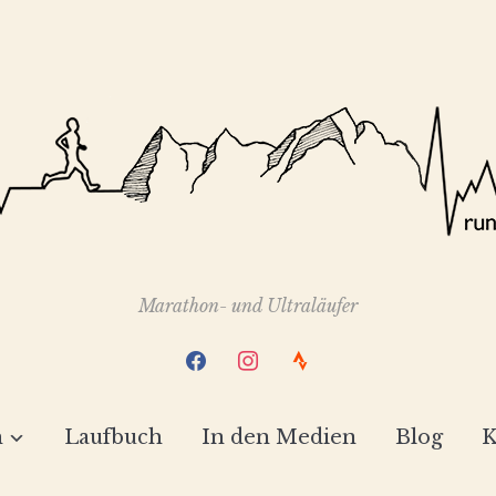
Marathon- und Ultraläufer
facebook
instagram
strava
h
Laufbuch
In den Medien
Blog
K