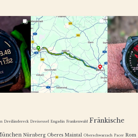
Fränkische
en
Dreiländereck
Dreisessel
Engadin
Frankenwald
München
Nürnberg
Oberes Maintal
Rom
Oberschwarzach
Pacer