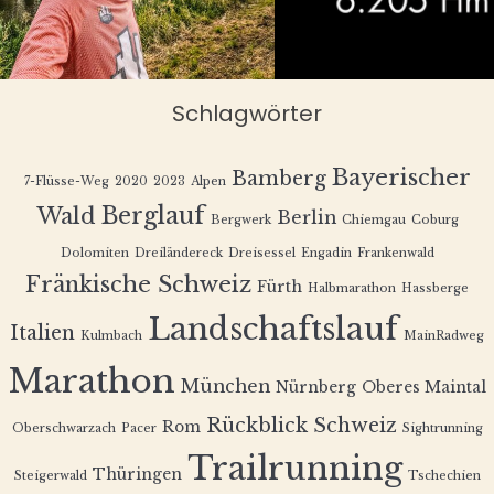
Schlagwörter
Bayerischer
Bamberg
7-Flüsse-Weg
2020
2023
Alpen
Berglauf
Wald
Berlin
Bergwerk
Chiemgau
Coburg
Dolomiten
Dreiländereck
Dreisessel
Engadin
Frankenwald
Fränkische Schweiz
Fürth
Halbmarathon
Hassberge
Landschaftslauf
Italien
Kulmbach
MainRadweg
Marathon
München
Nürnberg
Oberes Maintal
Rückblick
Schweiz
Rom
Oberschwarzach
Pacer
Sightrunning
Trailrunning
Thüringen
Steigerwald
Tschechien