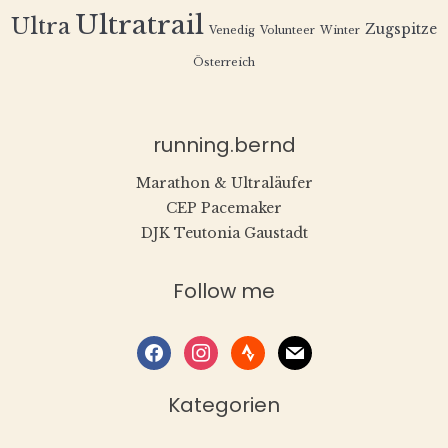
Ultratrail
Ultra
Zugspitze
Venedig
Volunteer
Winter
Österreich
running.bernd
Marathon & Ultraläufer
CEP Pacemaker
DJK Teutonia Gaustadt
Follow me
facebook
instagram
strava
mail
Kategorien