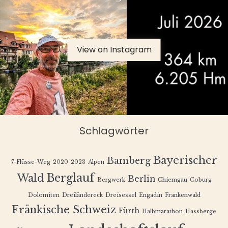
View on Instagram
Schlagwörter
Bayerischer
Bamberg
7-Flüsse-Weg
2020
2023
Alpen
Berglauf
Wald
Berlin
Bergwerk
Chiemgau
Coburg
Dolomiten
Dreiländereck
Dreisessel
Engadin
Frankenwald
Fränkische Schweiz
Fürth
Halbmarathon
Hassberge