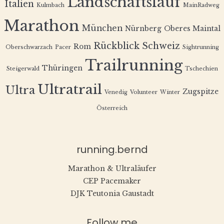
Landschaftslauf
Italien
Kulmbach
MainRadweg
Marathon
München
Nürnberg
Oberes Maintal
Rückblick
Schweiz
Rom
Oberschwarzach
Pacer
Sightrunning
Trailrunning
Thüringen
Steigerwald
Tschechien
Ultratrail
Ultra
Zugspitze
Venedig
Volunteer
Winter
Österreich
running.bernd
Marathon & Ultraläufer
CEP Pacemaker
DJK Teutonia Gaustadt
Follow me