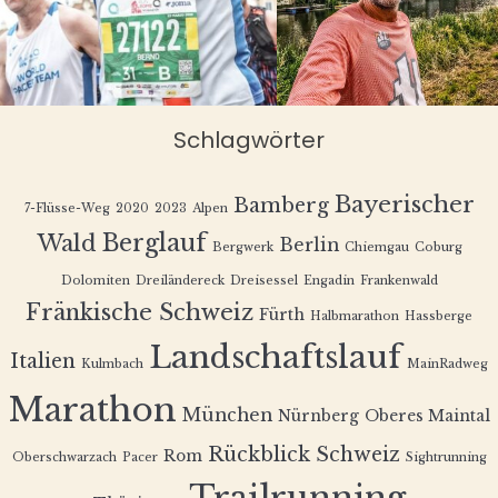
Schlagwörter
Bayerischer
Bamberg
7-Flüsse-Weg
2020
2023
Alpen
Berglauf
Wald
Berlin
Bergwerk
Chiemgau
Coburg
Dolomiten
Dreiländereck
Dreisessel
Engadin
Frankenwald
Fränkische Schweiz
Fürth
Halbmarathon
Hassberge
Landschaftslauf
Italien
Kulmbach
MainRadweg
Marathon
München
Nürnberg
Oberes Maintal
Rückblick
Schweiz
Rom
Oberschwarzach
Pacer
Sightrunning