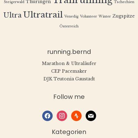
Trailrunning
Thüringen
Steigerwald
Tschechien
Ultratrail
Ultra
Zugspitze
Venedig
Volunteer
Winter
Österreich
running.bernd
Marathon & Ultraläufer
CEP Pacemaker
DJK Teutonia Gaustadt
Follow me
facebook
instagram
strava
mail
Kategorien