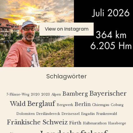
View on Instagram
Schlagwörter
Bayerischer
Bamberg
7-Flüsse-Weg
2020
2023
Alpen
Berglauf
Wald
Berlin
Bergwerk
Chiemgau
Coburg
Dolomiten
Dreiländereck
Dreisessel
Engadin
Frankenwald
Fränkische Schweiz
Fürth
Halbmarathon
Hassberge