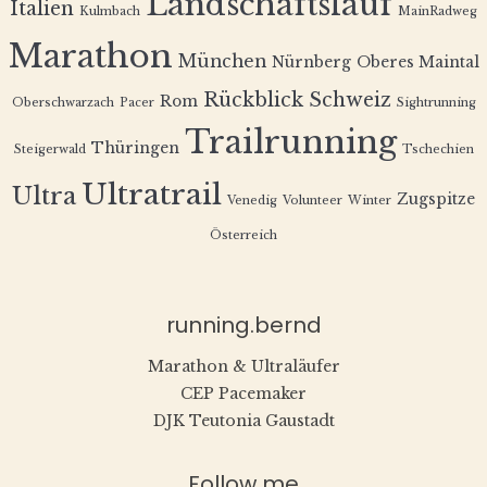
Landschaftslauf
Italien
Kulmbach
MainRadweg
Marathon
München
Nürnberg
Oberes Maintal
Rückblick
Schweiz
Rom
Oberschwarzach
Pacer
Sightrunning
Trailrunning
Thüringen
Steigerwald
Tschechien
Ultratrail
Ultra
Zugspitze
Venedig
Volunteer
Winter
Österreich
running.bernd
Marathon & Ultraläufer
CEP Pacemaker
DJK Teutonia Gaustadt
Follow me