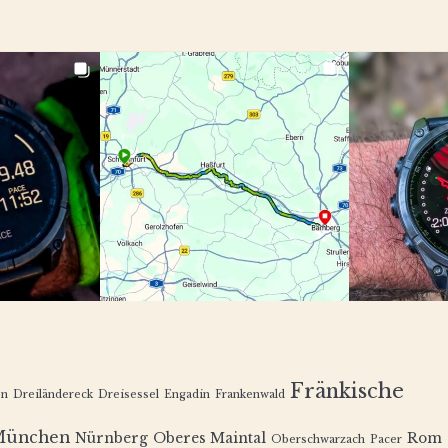
Fränkische
en
Dreiländereck
Dreisessel
Engadin
Frankenwald
München
Nürnberg
Oberes Maintal
Rom
Oberschwarzach
Pacer