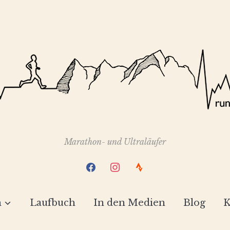
Marathon- und Ultraläufer
facebook
instagram
strava
h
Laufbuch
In den Medien
Blog
K