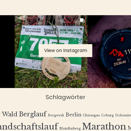
View on Instagram
Schlagwörter
Berglauf
r Wald
Berlin
Bergwerk
Chiemgau
Coburg
Dolomit
Marathon
andschaftslauf
MainRadweg