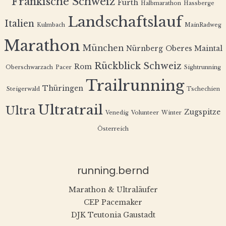
Fränkische Schweiz
Fürth
Halbmarathon
Hassberge
Landschaftslauf
Italien
Kulmbach
MainRadweg
Marathon
München
Nürnberg
Oberes Maintal
Rückblick
Schweiz
Rom
Oberschwarzach
Pacer
Sightrunning
Trailrunning
Thüringen
Steigerwald
Tschechien
Ultratrail
Ultra
Zugspitze
Venedig
Volunteer
Winter
Österreich
running.bernd
Marathon & Ultraläufer
CEP Pacemaker
DJK Teutonia Gaustadt