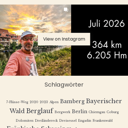
View on Instagram
Schlagwörter
Bayerischer
Bamberg
7-Flüsse-Weg
2020
2023
Alpen
Berglauf
Wald
Berlin
Bergwerk
Chiemgau
Coburg
Dolomiten
Dreiländereck
Dreisessel
Engadin
Frankenwald