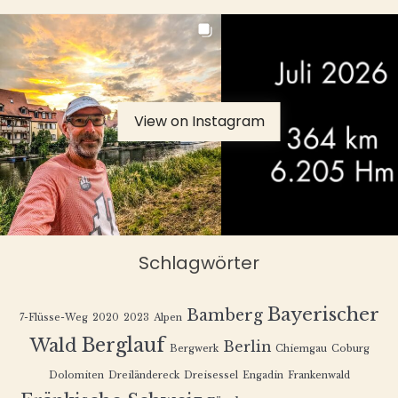
View on Instagram
Schlagwörter
Bayerischer
Bamberg
7-Flüsse-Weg
2020
2023
Alpen
Berglauf
Wald
Berlin
Bergwerk
Chiemgau
Coburg
Dolomiten
Dreiländereck
Dreisessel
Engadin
Frankenwald