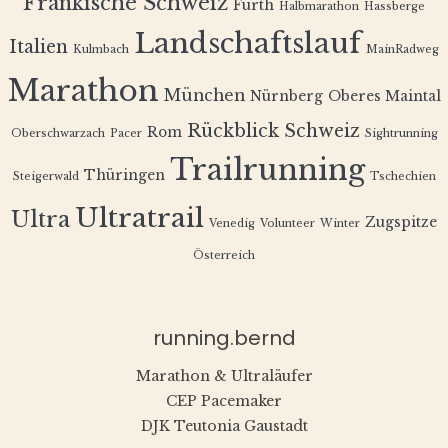
Fränkische Schweiz
Fürth
Halbmarathon
Hassberge
Landschaftslauf
Italien
Kulmbach
MainRadweg
Marathon
München
Nürnberg
Oberes Maintal
Rückblick
Schweiz
Rom
Oberschwarzach
Pacer
Sightrunning
Trailrunning
Thüringen
Steigerwald
Tschechien
Ultratrail
Ultra
Zugspitze
Venedig
Volunteer
Winter
Österreich
running.bernd
Marathon & Ultraläufer
CEP Pacemaker
DJK Teutonia Gaustadt