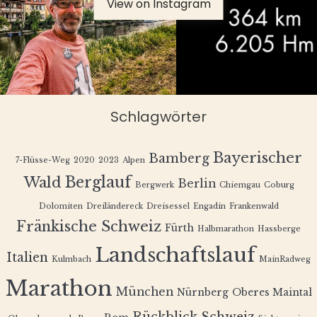
View on Instagram
Schlagwörter
Bayerischer
Bamberg
7-Flüsse-Weg
2020
2023
Alpen
Berglauf
Wald
Berlin
Bergwerk
Chiemgau
Coburg
Dolomiten
Dreiländereck
Dreisessel
Engadin
Frankenwald
Fränkische Schweiz
Fürth
Halbmarathon
Hassberge
Landschaftslauf
Italien
Kulmbach
MainRadweg
Marathon
München
Nürnberg
Oberes Maintal