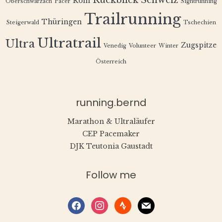
Rückblick
Schweiz
Rom
Oberschwarzach
Pacer
Sightrunning
Trailrunning
Thüringen
Steigerwald
Tschechien
Ultratrail
Ultra
Zugspitze
Venedig
Volunteer
Winter
Österreich
running.bernd
Marathon & Ultraläufer
CEP Pacemaker
DJK Teutonia Gaustadt
Follow me
facebook
instagram
strava
mail