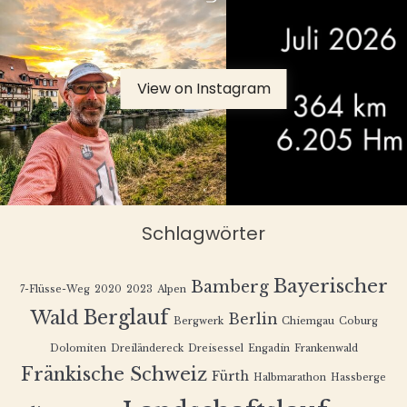
View on Instagram
Schlagwörter
Bayerischer
Bamberg
7-Flüsse-Weg
2020
2023
Alpen
Berglauf
Wald
Berlin
Bergwerk
Chiemgau
Coburg
Dolomiten
Dreiländereck
Dreisessel
Engadin
Frankenwald
Fränkische Schweiz
Fürth
Halbmarathon
Hassberge