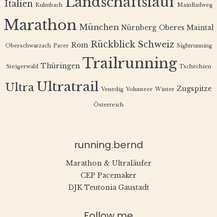
Landschaftslauf
Italien
Kulmbach
MainRadweg
Marathon
München
Nürnberg
Oberes Maintal
Rückblick
Schweiz
Rom
Oberschwarzach
Pacer
Sightrunning
Trailrunning
Thüringen
Steigerwald
Tschechien
Ultratrail
Ultra
Zugspitze
Venedig
Volunteer
Winter
Österreich
running.bernd
Marathon & Ultraläufer
CEP Pacemaker
DJK Teutonia Gaustadt
Follow me