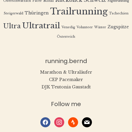
Rückblick
Schweiz
Rom
Oberschwarzach
Pacer
Sightrunning
Trailrunning
Thüringen
Steigerwald
Tschechien
Ultratrail
Ultra
Zugspitze
Venedig
Volunteer
Winter
Österreich
running.bernd
Marathon & Ultraläufer
CEP Pacemaker
DJK Teutonia Gaustadt
Follow me
facebook
instagram
strava
mail