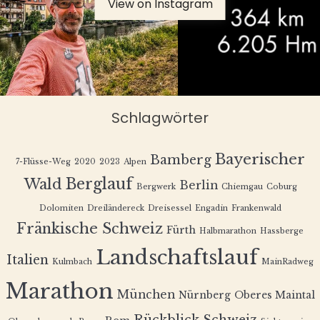
View on Instagram
Schlagwörter
Bayerischer
Bamberg
7-Flüsse-Weg
2020
2023
Alpen
Berglauf
Wald
Berlin
Bergwerk
Chiemgau
Coburg
Dolomiten
Dreiländereck
Dreisessel
Engadin
Frankenwald
Fränkische Schweiz
Fürth
Halbmarathon
Hassberge
Landschaftslauf
Italien
Kulmbach
MainRadweg
Marathon
München
Nürnberg
Oberes Maintal