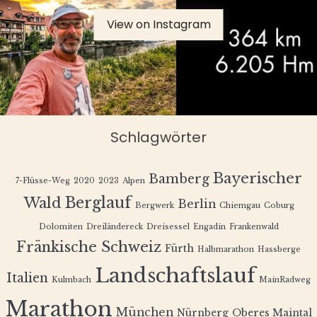
View on Instagram
Schlagwörter
Bayerischer
Bamberg
7-Flüsse-Weg
2020
2023
Alpen
Berglauf
Wald
Berlin
Bergwerk
Chiemgau
Coburg
Dolomiten
Dreiländereck
Dreisessel
Engadin
Frankenwald
Fränkische Schweiz
Fürth
Halbmarathon
Hassberge
Landschaftslauf
Italien
Kulmbach
MainRadweg
Marathon
München
Nürnberg
Oberes Maintal