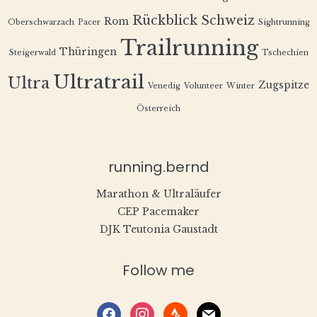
Rückblick
Schweiz
Rom
Oberschwarzach
Pacer
Sightrunning
Trailrunning
Thüringen
Steigerwald
Tschechien
Ultratrail
Ultra
Zugspitze
Venedig
Volunteer
Winter
Österreich
running.bernd
Marathon & Ultraläufer
CEP Pacemaker
DJK Teutonia Gaustadt
Follow me
facebook
instagram
strava
mail