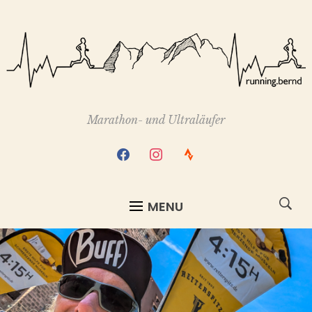
Marathon- und Ultraläufer
facebook
instagram
strava
MENU