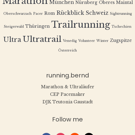
Marathon
München
Nürnberg
Oberes Maintal
Rückblick
Schweiz
Rom
Oberschwarzach
Pacer
Sightrunning
Trailrunning
Thüringen
Steigerwald
Tschechien
Ultratrail
Ultra
Zugspitze
Venedig
Volunteer
Winter
Österreich
running.bernd
Marathon & Ultraläufer
CEP Pacemaker
DJK Teutonia Gaustadt
Follow me