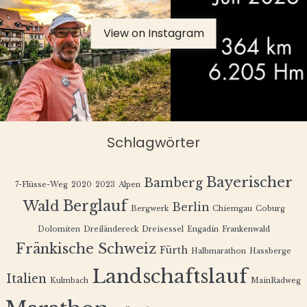
View on Instagram
Schlagwörter
Bayerischer
Bamberg
7-Flüsse-Weg
2020
2023
Alpen
Berglauf
Wald
Berlin
Bergwerk
Chiemgau
Coburg
Dolomiten
Dreiländereck
Dreisessel
Engadin
Frankenwald
Fränkische Schweiz
Fürth
Halbmarathon
Hassberge
Landschaftslauf
Italien
Kulmbach
MainRadweg