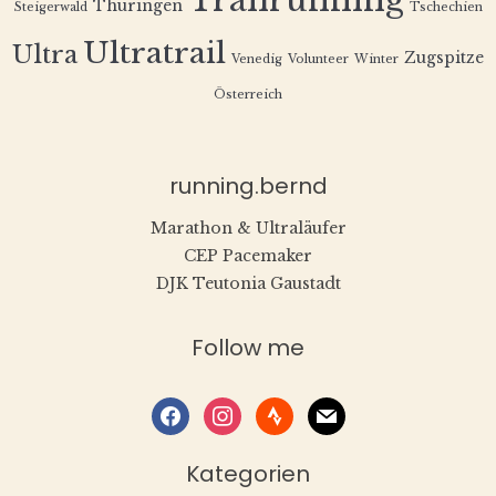
Trailrunning
Thüringen
Steigerwald
Tschechien
Ultratrail
Ultra
Zugspitze
Venedig
Volunteer
Winter
Österreich
running.bernd
Marathon & Ultraläufer
CEP Pacemaker
DJK Teutonia Gaustadt
Follow me
facebook
instagram
strava
mail
Kategorien