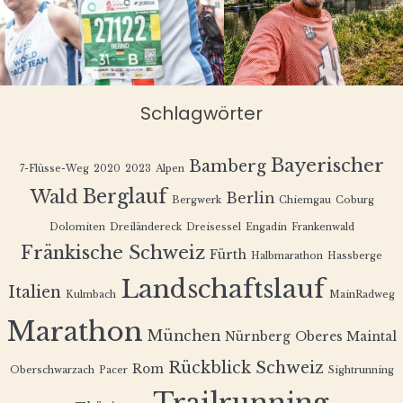
Schlagwörter
Bayerischer
Bamberg
7-Flüsse-Weg
2020
2023
Alpen
Berglauf
Wald
Berlin
Bergwerk
Chiemgau
Coburg
Dolomiten
Dreiländereck
Dreisessel
Engadin
Frankenwald
Fränkische Schweiz
Fürth
Halbmarathon
Hassberge
Landschaftslauf
Italien
Kulmbach
MainRadweg
Marathon
München
Nürnberg
Oberes Maintal
Rückblick
Schweiz
Rom
Oberschwarzach
Pacer
Sightrunning