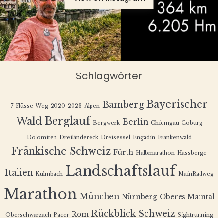
Schlagwörter
Bayerischer
Bamberg
7-Flüsse-Weg
2020
2023
Alpen
Berglauf
Wald
Berlin
Bergwerk
Chiemgau
Coburg
Dolomiten
Dreiländereck
Dreisessel
Engadin
Frankenwald
Fränkische Schweiz
Fürth
Halbmarathon
Hassberge
Landschaftslauf
Italien
Kulmbach
MainRadweg
Marathon
München
Nürnberg
Oberes Maintal
Rückblick
Schweiz
Rom
Oberschwarzach
Pacer
Sightrunning