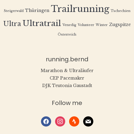
Trailrunning
Thüringen
Steigerwald
Tschechien
Ultratrail
Ultra
Zugspitze
Venedig
Volunteer
Winter
Österreich
running.bernd
Marathon & Ultraläufer
CEP Pacemaker
DJK Teutonia Gaustadt
Follow me
facebook
instagram
strava
mail