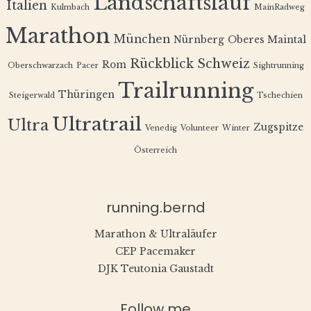
Landschaftslauf
Italien
Kulmbach
MainRadweg
Marathon
München
Nürnberg
Oberes Maintal
Rückblick
Schweiz
Rom
Oberschwarzach
Pacer
Sightrunning
Trailrunning
Thüringen
Steigerwald
Tschechien
Ultratrail
Ultra
Zugspitze
Venedig
Volunteer
Winter
Österreich
running.bernd
Marathon & Ultraläufer
CEP Pacemaker
DJK Teutonia Gaustadt
Follow me