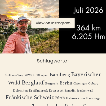
View on Instagram
Schlagwörter
Bayerischer
Bamberg
7-Flüsse-Weg
2020
2023
Alpen
Berglauf
Wald
Berlin
Bergwerk
Chiemgau
Coburg
Dolomiten
Dreiländereck
Dreisessel
Engadin
Frankenwald
Fränkische Schweiz
Fürth
Halbmarathon
Hassberge