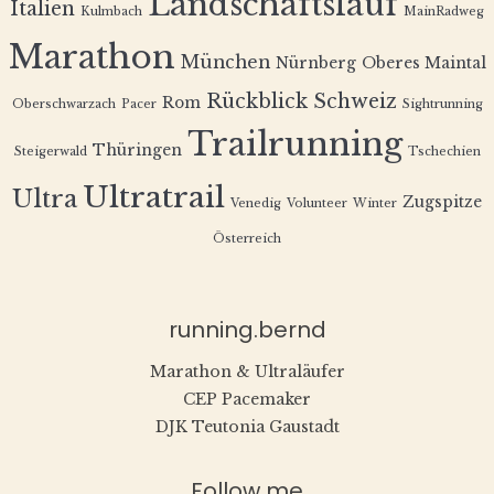
Landschaftslauf
Italien
Kulmbach
MainRadweg
Marathon
München
Nürnberg
Oberes Maintal
Rückblick
Schweiz
Rom
Oberschwarzach
Pacer
Sightrunning
Trailrunning
Thüringen
Steigerwald
Tschechien
Ultratrail
Ultra
Zugspitze
Venedig
Volunteer
Winter
Österreich
running.bernd
Marathon & Ultraläufer
CEP Pacemaker
DJK Teutonia Gaustadt
Follow me