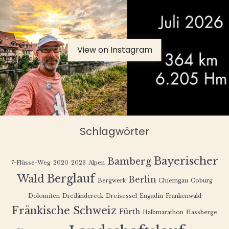
View on Instagram
Schlagwörter
Bayerischer
Bamberg
7-Flüsse-Weg
2020
2023
Alpen
Berglauf
Wald
Berlin
Bergwerk
Chiemgau
Coburg
Dolomiten
Dreiländereck
Dreisessel
Engadin
Frankenwald
Fränkische Schweiz
Fürth
Halbmarathon
Hassberge