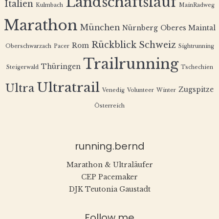
Landschaftslauf
Italien
Kulmbach
MainRadweg
Marathon
München
Nürnberg
Oberes Maintal
Rückblick
Schweiz
Rom
Oberschwarzach
Pacer
Sightrunning
Trailrunning
Thüringen
Steigerwald
Tschechien
Ultratrail
Ultra
Zugspitze
Venedig
Volunteer
Winter
Österreich
running.bernd
Marathon & Ultraläufer
CEP Pacemaker
DJK Teutonia Gaustadt
Follow me