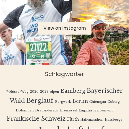
View on Instagram
Schlagwörter
Bayerischer
Bamberg
7-Flüsse-Weg
2020
2023
Alpen
Berglauf
Wald
Berlin
Bergwerk
Chiemgau
Coburg
Dolomiten
Dreiländereck
Dreisessel
Engadin
Frankenwald
Fränkische Schweiz
Fürth
Halbmarathon
Hassberge