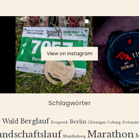
View on Instagram
Schlagwörter
Berglauf
r Wald
Berlin
Bergwerk
Chiemgau
Coburg
Dolomit
Marathon
andschaftslauf
MainRadweg