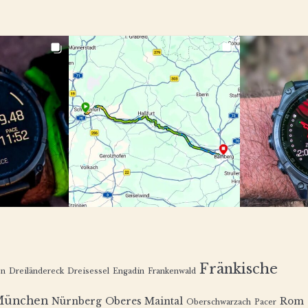
Fränkische
en
Dreiländereck
Dreisessel
Engadin
Frankenwald
München
Nürnberg
Oberes Maintal
Rom
Oberschwarzach
Pacer