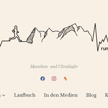
Marathon- und Ultraläufer
facebook
instagram
strava
h
Laufbuch
In den Medien
Blog
K