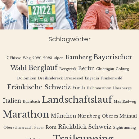
Schlagwörter
Bayerischer
Bamberg
7-Flüsse-Weg
2020
2023
Alpen
Berglauf
Wald
Berlin
Bergwerk
Chiemgau
Coburg
Dolomiten
Dreiländereck
Dreisessel
Engadin
Frankenwald
Fränkische Schweiz
Fürth
Halbmarathon
Hassberge
Landschaftslauf
Italien
Kulmbach
MainRadweg
Marathon
München
Nürnberg
Oberes Maintal
Rückblick
Schweiz
Rom
Oberschwarzach
Pacer
Sightrunning