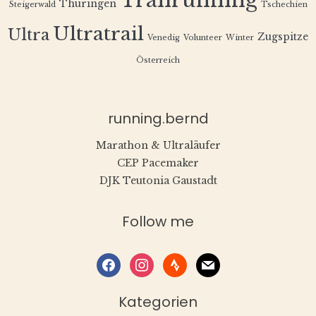
Trailrunning
Thüringen
Steigerwald
Tschechien
Ultratrail
Ultra
Zugspitze
Venedig
Volunteer
Winter
Österreich
running.bernd
Marathon & Ultraläufer
CEP Pacemaker
DJK Teutonia Gaustadt
Follow me
facebook
instagram
strava
mail
Kategorien