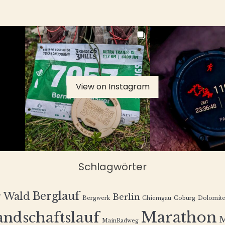
View on Instagram
Schlagwörter
Berglauf
r Wald
Berlin
Bergwerk
Chiemgau
Coburg
Dolomit
Marathon
andschaftslauf
MainRadweg