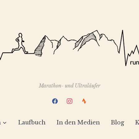
Marathon- und Ultraläufer
facebook
instagram
strava
h
Laufbuch
In den Medien
Blog
K