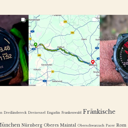
Fränkische
en
Dreiländereck
Dreisessel
Engadin
Frankenwald
München
Nürnberg
Oberes Maintal
Rom
Oberschwarzach
Pacer