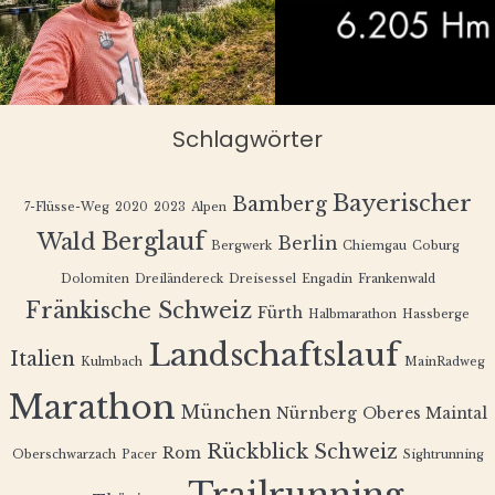
Schlagwörter
Bayerischer
Bamberg
7-Flüsse-Weg
2020
2023
Alpen
Berglauf
Wald
Berlin
Bergwerk
Chiemgau
Coburg
Dolomiten
Dreiländereck
Dreisessel
Engadin
Frankenwald
Fränkische Schweiz
Fürth
Halbmarathon
Hassberge
Landschaftslauf
Italien
Kulmbach
MainRadweg
Marathon
München
Nürnberg
Oberes Maintal
Rückblick
Schweiz
Rom
Oberschwarzach
Pacer
Sightrunning