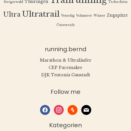
Trailrunning
Thüringen
Steigerwald
Tschechien
Ultratrail
Ultra
Zugspitze
Venedig
Volunteer
Winter
Österreich
running.bernd
Marathon & Ultraläufer
CEP Pacemaker
DJK Teutonia Gaustadt
Follow me
facebook
instagram
strava
mail
Kategorien