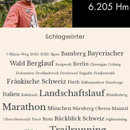
Schlagwörter
Bayerischer
Bamberg
7-Flüsse-Weg
2020
2023
Alpen
Berglauf
Wald
Berlin
Bergwerk
Chiemgau
Coburg
Dolomiten
Dreiländereck
Dreisessel
Engadin
Frankenwald
Fränkische Schweiz
Fürth
Halbmarathon
Hassberge
Landschaftslauf
Italien
Kulmbach
MainRadweg
Marathon
München
Nürnberg
Oberes Maintal
Rückblick
Schweiz
Rom
Oberschwarzach
Pacer
Sightrunning