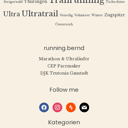
Trailrunning
Thüringen
Steigerwald
Tschechien
Ultratrail
Ultra
Zugspitze
Venedig
Volunteer
Winter
Österreich
running.bernd
Marathon & Ultraläufer
CEP Pacemaker
DJK Teutonia Gaustadt
Follow me
facebook
instagram
strava
mail
Kategorien