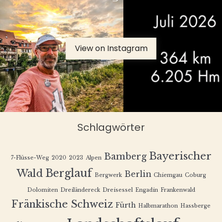
View on Instagram
Schlagwörter
Bayerischer
Bamberg
7-Flüsse-Weg
2020
2023
Alpen
Berglauf
Wald
Berlin
Bergwerk
Chiemgau
Coburg
Dolomiten
Dreiländereck
Dreisessel
Engadin
Frankenwald
Fränkische Schweiz
Fürth
Halbmarathon
Hassberge