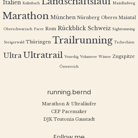
Landschaftslauf
Italien
Kulmbach
MainRadweg
Marathon
München
Nürnberg
Oberes Maintal
Rückblick
Schweiz
Rom
Oberschwarzach
Pacer
Sightrunning
Trailrunning
Thüringen
Steigerwald
Tschechien
Ultratrail
Ultra
Zugspitze
Venedig
Volunteer
Winter
Österreich
running.bernd
Marathon & Ultraläufer
CEP Pacemaker
DJK Teutonia Gaustadt
Follow me