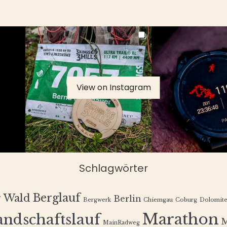
View on Instagram
Schlagwörter
Berglauf
r Wald
Berlin
Bergwerk
Chiemgau
Coburg
Dolomit
Marathon
andschaftslauf
MainRadweg