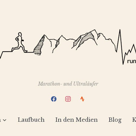
Marathon- und Ultraläufer
facebook
instagram
strava
h
Laufbuch
In den Medien
Blog
K