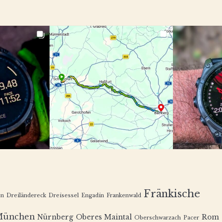
Fränkische
en
Dreiländereck
Dreisessel
Engadin
Frankenwald
München
Nürnberg
Oberes Maintal
Rom
Oberschwarzach
Pacer